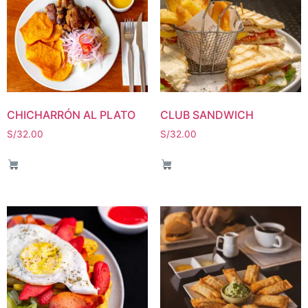
CHICHARRÓN AL PLATO
CLUB SANDWICH
S/
32.00
S/
32.00