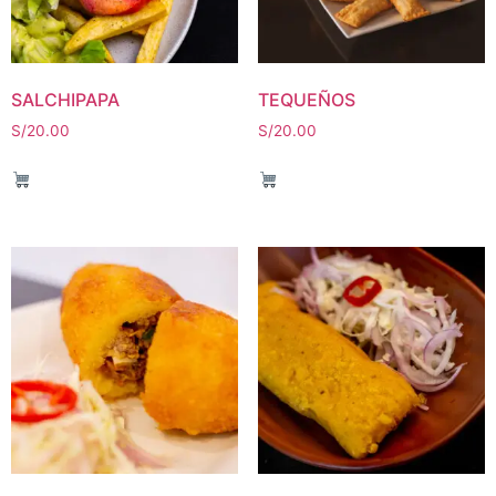
SALCHIPAPA
TEQUEÑOS
S/
20.00
S/
20.00