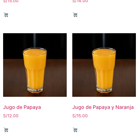
S/
15.00
S/
14.00
Jugo de Papaya
Jugo de Papaya y Naranja
S/
12.00
S/
15.00