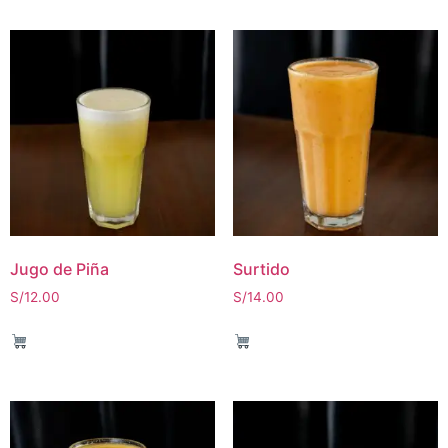
Jugo de Piña
Surtido
S/
12.00
S/
14.00