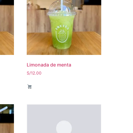
Limonada de menta
S/
12.00