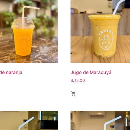
e naranja
Jugo de Maracuyá
S/
12.00