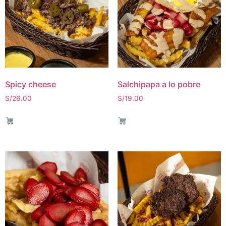
Spicy cheese
Salchipapa a lo pobre
S/
26.00
S/
19.00