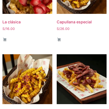
La clásica
Capullana especial
S/
16.00
S/
26.00