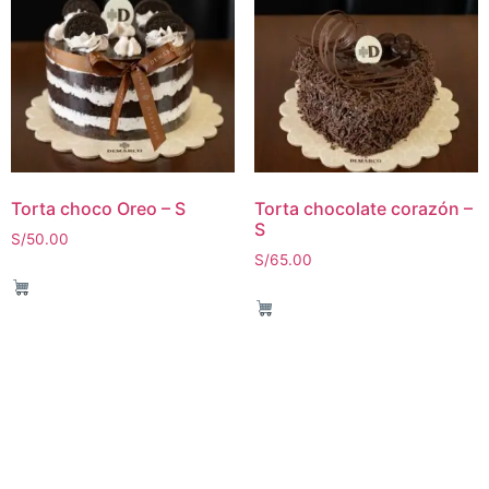
Torta choco Oreo – S
Torta chocolate corazón –
S
S/
50.00
S/
65.00