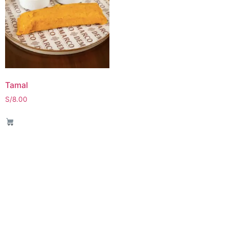
Tamal
S/
8.00