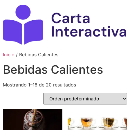
Ir
al
contenido
Inicio
/ Bebidas Calientes
Bebidas Calientes
Mostrando 1–16 de 20 resultados