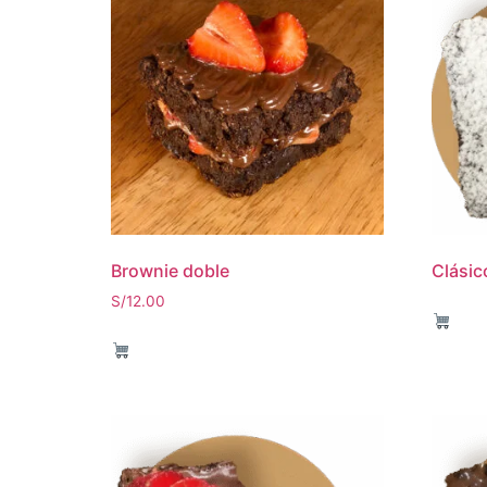
Brownie doble
Clásic
S/
12.00