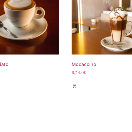
iato
Mocaccino
S/
14.00