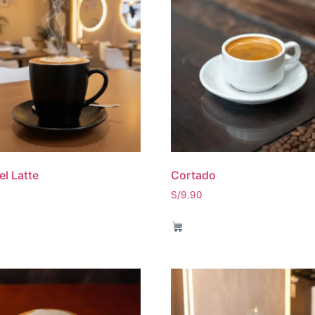
l Latte
Cortado
S/
9.90