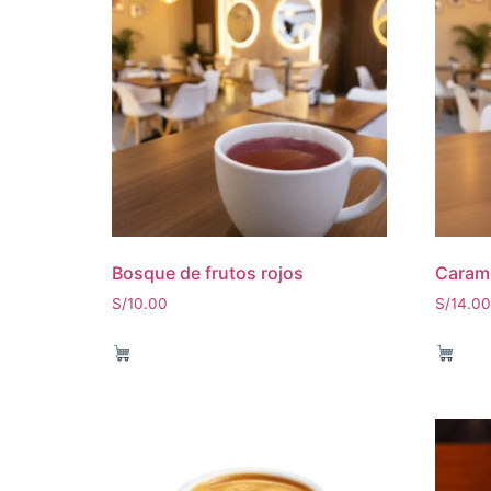
Bosque de frutos rojos
Carame
S/
10.00
S/
14.00