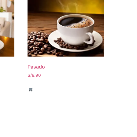
Pasado
S/
8.90