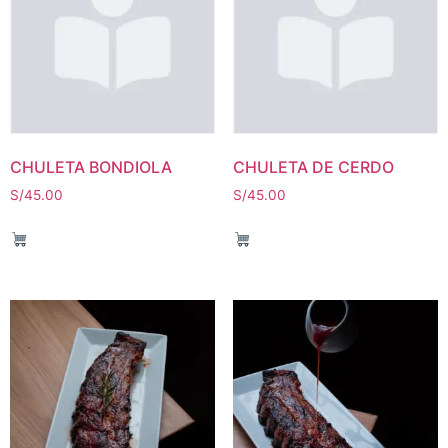
CHULETA BONDIOLA
CHULETA DE CERDO
S/
45.00
S/
45.00