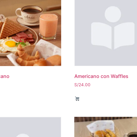
cano
Americano con Waffles
0
S/
24.00