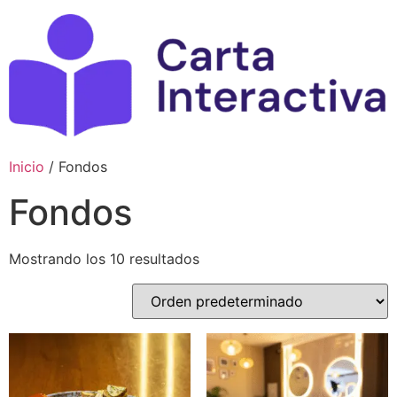
Ir
al
contenido
Inicio
/ Fondos
Fondos
Mostrando los 10 resultados