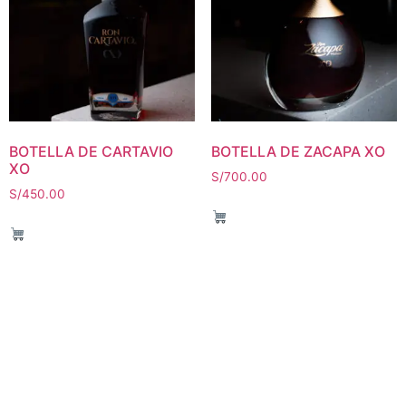
BOTELLA DE CARTAVIO
BOTELLA DE ZACAPA XO
XO
S/
700.00
S/
450.00