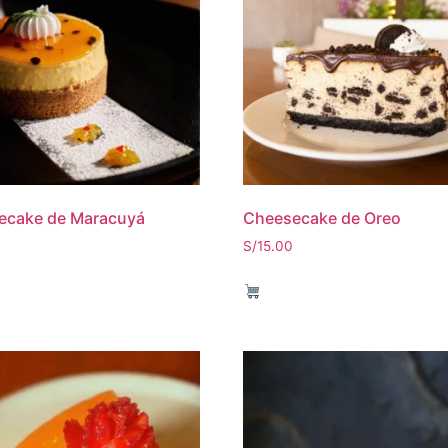
ecake de Maracuyá
Cheesecake de Oreo
S/
15.00