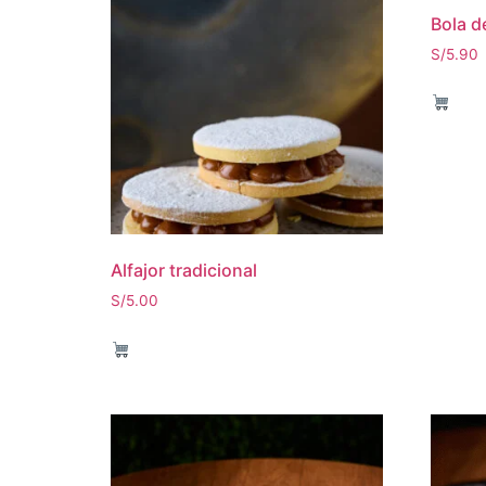
Bola d
S/
5.90
Alfajor tradicional
S/
5.00