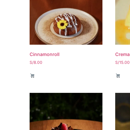
Cinnamonroll
Crema
S/
8.00
S/
15.00