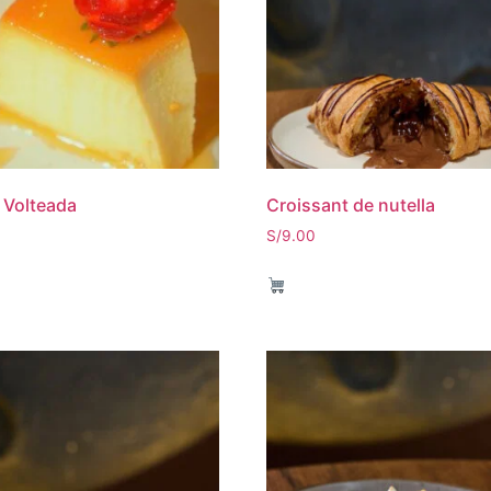
 Volteada
Croissant de nutella
S/
9.00