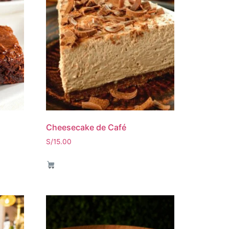
Cheesecake de Café
S/
15.00