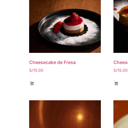
Cheesecake de Fresa
Chees
S/
15.00
S/
15.00