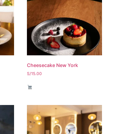
Cheesecake New York
S/
15.00