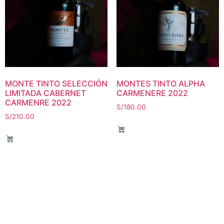
MONTE TINTO SELECCIÓN
MONTES TINTO ALPHA
LIMITADA CABERNET
CARMENERE 2022
CARMENRE 2022
S/
180.00
S/
210.00